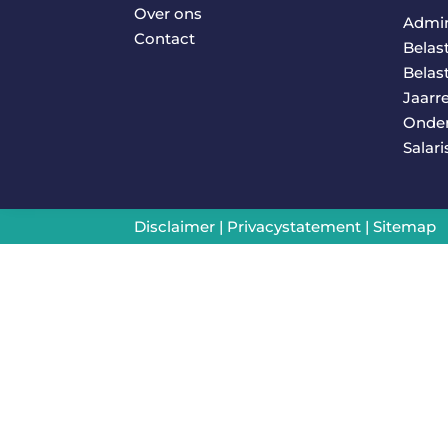
Over ons
Admin
Contact
Belas
Belas
Jaarr
Onde
Salari
Disclaimer
|
Privacystatement
|
Sitemap