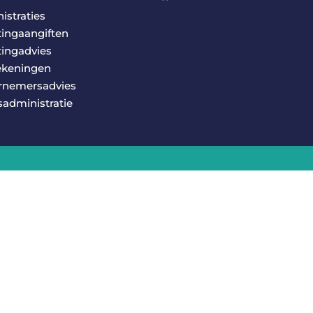
istraties
tingaangiften
tingadvies
ekeningen
rnemersadvies
sadministratie